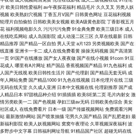
片
欧美日韩性爱福利
av午夜探花福利
精品毛片
久久叉叉
另类人妖
视频
欧美熟妇穴视频
丁香五月V国产
日韩黄色网址
豆花福利视频
轮理片自拍偷拍
日韩欧美美女视频
欧美A级黄色影院
丁香影视五月
花
福利视频电影久久
污污污污免费
91金典免费
欧美三级日本
成人
在线吃瓜网站
成人岛国影院
成人动漫二区三区
久草在线最新
日韩
精品推荐
国产精品一区自拍
男人天堂
a片123
另类视频欧美
国产在
线直播
亚洲卡一卡二
成人在线免费看黄
操操无码视频
国产高清第
一页
91国产在线播放
国产女人夜夜做
国产在线小视频
91com
91豆
花成人
哪里有A片网址
精产国品
香蕉视频国产精品
91九色福利
成
人国产无线视
欧美日韩性生活片
国产伦理剧
国产精品无套无码
成
年人网站免费
国产精品1000
91九色在线视频
日本伦理片在线
三级
无码在线天堂
久久成人亚洲
日本中文视频在线
伦理剧推荐
国产成
人精品日本
97甜桃品种介绍
91插插插
欧美SE第二页
毛片内射女
激
情另类欧美一二
国产色视频
孕妇三级av无码
日韩欧美色综合
美女
社区成人
在线免费看片
日本一级
国产传媒视频网站
免费观看污网
站
最新激情h网站
国产喷浆抽搐
宅男久久国产精品
国产乱肥老妇
最
新福利影院
欧美人妖视频网站
窝窝午夜理论
久草视频深夜福利
波
多野步中文字幕
日韩福利网址导航
91精品国产社区
超碰无码在线