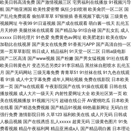
欧美日韩高清免费
国产激情视频三区
宅男福利在线播放
91视频污导
航
国产啪亚洲国
欧美性爱密臀
疯狂少妇喷潮
欧美肏屄一区二区
国
产乱伦免费观看
偷拍草草草
97狠狠插
香蕉视频下载污版
三级黄色
视频网址
午夜99
91日逼视频
国产成在线观看
萌白酱一线天
乱伦五
月天婷婷
美腿丝袜在线观看
国产精品3p
91综合碰
国产乱女乱
成人
xxxxx
日韩伦理片
91色爱
免费黄色av网址
欧美肥老妇
欧美在线tv
加勒比在线视屏
国产美女在线免费
91香蕉污APP
国产高清自拍一区
第一页草草影院
韩日成人
精品福利
91天堂一区二区
日韩a级电影
国产二区高清
国产www视频
国产粉嫩
国产男女猛视频
91社在线看
欧美日韩黄色片
变态另态另类2
91李宗精品
黑丝袜自慰喷水
乱伦五
月
国产无码网站
三级无毒免费
青青草51
91丝袜在线
91九色在线观
看
91插
成人中文字幕免费
成年人网站视频
免费在线影院
日本欧美
第一页
国产ts在线观看
午夜影院国产在线
91操在线观看
日韩在线
播放视频
成人大片一级天天
内射性爱网址大全
欧美社区第一页
欧
美在线视频播放
91视频污污污
超碰在线公开
AV蜜桃吃瓜
日本欧美
在线看
国产精选免费视频
国产精品91视频
69热最新网址
无码白丝
强行免费
激情影院日韩
久草123
福利欧美在线
成人片无码
日韩成
人极品视频
国产在线诱惑
乱人xxxxx
超黄无码
三级黄色图片
91免
费看视频
精品午夜福利网
精品亚洲成a人
国产精品萌白酱
日本理论