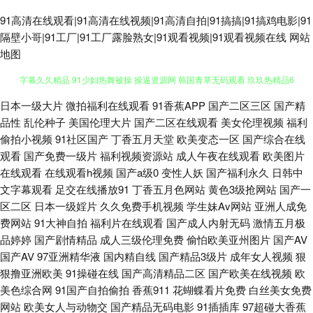
91高清在线观看|91高清在线视频|91高清自拍|91搞搞|91搞鸡电影|91
隔壁小哥|91工厂|91工厂露脸熟女|91观看视频|91观看视频在线
网站
地图
国产精品片 尤物影院导航 欧美成人免费 丝袜AV五月天堂 亚洲色图h网 中文
日本一级大片
微拍福利在线观看
91香蕉APP
国产二区三区
国产精
品性
乱伦种子
美国伦理大片
国产二区在线观看
美女伦理视频
福利
字幕久久精品 91少妇热舞被操 操逼资源网 韩国青草无码观看 玖玖热精品6
偷拍小视频
91社区国产
丁香五月天堂
欧美变态一区
国产综合在线
观看
国产免费一级片
福利视频资源站
成人午夜在线观看
欧美图片
在线观看
在线观看h视频
国产a级0
变性人妖
国产福利永久
日韩中
青草视频综合在线 亚洲爱豆天堂玩 97福利社区视频 黄色三级网站 三级网站
文字幕观看
足交在线播放91
丁香五月色网站
黄色3级抢网站
国产一
区二区
日本一级婬片
久久免费手机视频
学生妹Av网站
亚洲人成免
在线 久久精品在线 日韩美女电影 婷婷色黑料91 www97丝足网 韩国电影黑
费网站
91大神自拍
福利片在线观看
国产成人内射无码
激情五月极
品婷婷
国产剧情精品
成人三级伦理免费
偷怕欧美亚州图片
国产AV
丝视频 日韩免费色情网址 天天操B日韩无码 91传媒免费看 久草精品资源站
国产AV
97亚洲精华液
国内精自线
国产精品3级片
成年女人视频
狠
狠撸亚洲欧美
91操碰在线
国产高清精品二区
国产欧美在线视频
欧
日本a级大片 深夜福利导航站 91次元网官网 变态另类区 黑人ay人与兽 超碰
美色综合网
91国产自拍偷拍
香蕉911
花蝴蝶看片免费
白丝美女免费
网站
欧美女人与动物交
国产精品无码电影
91插插库
97超碰大香蕉
99在线老妇 青娱乐三级 婷婷社区五月天 伊人成人网络 97搞97干在线 国产