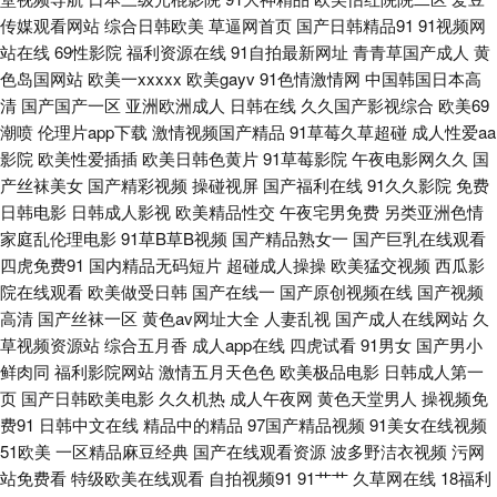
传媒观看网站
综合日韩欧美
草逼网首页
国产日韩精品91
91视频网
站在线
69性影院
福利资源在线
91自拍最新网址
青青草国产成人
黄
机青娱乐 日本阿v视频 偷拍AV搬运I工 亚洲综合自拍a片 www精品久久 国产
色岛国网站
欧美一xxxxx
欧美gayv
91色情激情网
中国韩国日本高
清
国产国产一区
亚洲欧洲成人
日韩在线
久久国产影视综合
欧美69
精品自拍网 老司机av影院 91免费社区 97玖玖超碰 成人色情小电影 深夜视
潮喷
伦理片app下载
激情视频国产精品
91草莓久草超碰
成人性爱aa
影院
欧美性爱插插
欧美日韩色黄片
91草莓影院
午夜电影网久久
国
频福利无码 九一传媒mv 无码欧洲三区 91欧日 福利含羞草社区 欧美成区 亚
产丝袜美女
国产精彩视频
操碰视屏
国产福利在线
91久久影院
免费
日韩电影
日韩成人影视
欧美精品性交
午夜宅男免费
另类亚洲色情
州综合影院 亚洲黄网2025 伊人成人影视综合 操熟女视频 传媒AV导航 超碰
家庭乱伦理电影
91草B草B视频
国产精品熟女一
国产巨乳在线观看
四虎免费91
国内精品无码短片
超碰成人操操
欧美猛交视频
西瓜影
人妻日韩 免费日韩一级 人妻乱艹艹 69老湿机 操碰影院 日韩字幕中文 草逼
院在线观看
欧美做受日韩
国产在线一
国产原创视频在线
国产视频
高清
国产丝袜一区
黄色av网址大全
人妻乱视
国产成人在线网站
久
视频网站 大香蕉久久综合 欧美专区第一页 国产ts片网址 黄色废料91 另类激
草视频资源站
综合五月香
成人app在线
四虎试看
91男女
国产男小
鲜肉同
福利影院网站
激情五月天色色
欧美极品电影
日韩成人第一
情网 91c91 国产视频一区在线 狼友视频首页入口 老熟女人ass 免费的曰韩
页
国产日韩欧美电影
久久机热
成人午夜网
黄色天堂男人
操视频免
费91
日韩中文在线
精品中的精品
97国产精品视频
91美女在线视频
AV 久草视频福利站 精品中文在线 免费网站91 AV性爱社区 激情午夜中国 日
51欧美
一区精品麻豆经典
国产在线观看资源
波多野洁衣视频
污网
站免费看
特级欧美在线观看
自拍视频91
91艹艹
久草网在线
18福利