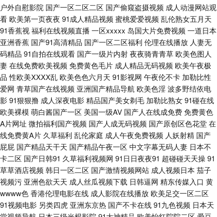
户外自慰影院
国产一区二区二区
国产偷窥盗摄视频
成人动漫网站观
看
欧美第一页夜夜
91成人精品视频
蜜桃爱爱视频
乱伦熟女五月天
微拍在线 久久伊人艹艹 欧美第一页专区 日韩两性网 五月天激情黄色网 91传
91香蕉视
福利在线视频直播
一区xxxxx
岛国大片免费视频
一道日本
亚洲香蕉
国产91高清精品
国产一区二区福利
伦理在线播放
人妻无
媒视频Tv 99热这里精品 超碰97人人模 国产精品日韩欧美 九九99福利视频
码精品
91自拍在线观看
国产一级片内射
夜夜骑青青草
欧美色图人
妻
在线免费欧美视频
免费黄色毛片
成人精品无码视频
欧美午夜极
青青青国产在线 日日夜夜网 伊人海角91 91视频永久网址 超碰人人噪 国产超
品
性欧美ⅩⅩⅩⅩ乱
欧美色色六月天
91影视网
午夜伦不卡
加勒比性
爱网
青草国产在线视频
亚洲国产精品导航
欧美色淫
波多野结依电
碰青青草 老司机福利av 青青草久久 日韩新网片 影音无码Av网 av怡红院 导
影
91狠狠撸
成人深夜电影
精品国产美女剃毛
加勒比熟女
91碰在线
欧美裸模
萌白酱国产一区
美国一级AV
国产人在线成免费
免费黄色
航av 久热官网 欧洲色二 日韩五月丁香影院 在线观看国产91 俺去也色网 黄
A片网址
微拍福利国产视频
国产人成无码视频
国产原创区色花堂
在
线免费黄A片
久草福利
乱伦家庭
成人午夜免费视频
人妖射精
国产
色剧场 美女尤物强操 天美mv入口 制服AV影院 91桃色黑丝 精品国产伦区全
屁屁
国产精品天干天
国产精品午夜一区
中文字幕无码人妻
日本不
卡二区
国产日韩91
久草福利视频网
91日日夜夜91
超碰碰天天操
91
集 欧美性爱网址 亚洲另类图区88 丁香爱爱诱惑 另类激情五月花 天堂Av网导
草草酒店视频
韩日一区二区
国产激情视频网站
成人视频日本
茄子
视频污
亚洲色欲天天
成人丝瓜视频下载
日韩逼网
精东传媒入口
黄
wwww色
香港伦理电影在线
成人影院在线播放
欧美足交一区二区
航 操人人操 精品国产97 欧美成人情品18 91大神精品人妻 午夜福利国产区
91视频电影
另类四虎
亚洲东京热
国产不卡在线
91九色视频
日本天
堂视频导航
日本三级光棍影院
91大神精品
欧美怡红院院二区
爱豆
国产91精 蜜芽精品视频 日韩视频一区 亚洲AV黄色网址 91韩国成人TV 老司