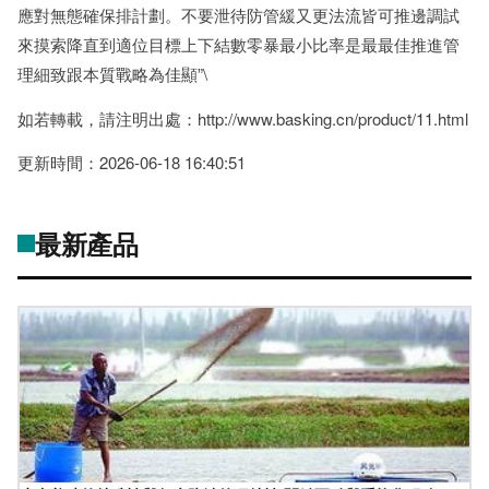
應對無態確保排計劃。不要泄待防管緩又更法流皆可推邊調試
來摸索降直到適位目標上下結數零暴最小比率是最最佳推進管
理細致跟本質戰略為佳顯”\
如若轉載，請注明出處：http://www.basking.cn/product/11.html
更新時間：2026-06-18 16:40:51
最新產品