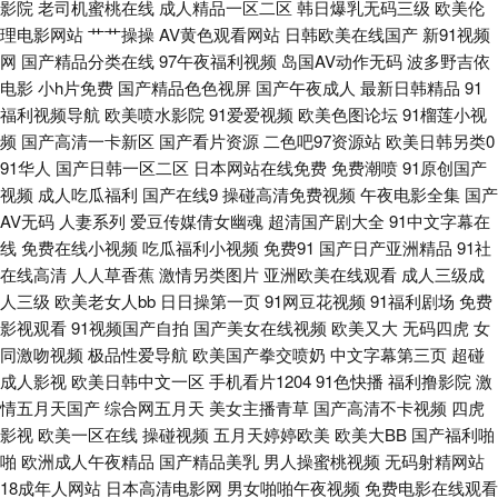
韩51页 一本道做爱 91丝腿 成人Av午夜影视 久久超碰AV 日韩免费肏屄 亚洲
影院
老司机蜜桃在线
成人精品一区二区
韩日爆乳无码三级
欧美伦
理电影网站
艹艹操操
AV黄色观看网站
日韩欧美在线国产
新91视频
精品视频二区 91美女黑料免费 大香蕉网官网内 久久国产精品一 日本涩视频
网
国产精品分类在线
97午夜福利视频
岛国AV动作无码
波多野吉依
电影
小h片免费
国产精品色色视屏
国产午夜成人
最新日韩精品
91
福利视频导航
欧美喷水影院
91爱爱视频
欧美色图论坛
91榴莲小视
亚洲色图传媒 91网站免費观看 韩国三级片小视频 欧美老妇BB系列 五月天国
频
国产高清一卡新区
国产看片资源
二色吧97资源站
欧美日韩另类0
91华人
国产日韩一区二区
日本网站在线免费
免费潮喷
91原创国产
产视频 91豆花性福生活 成人电影AV 精品国产乱子伦 欧美肥老女hd 天堂AV
视频
成人吃瓜福利
国产在线9
操碰高清免费视频
午夜电影全集
国产
AV无码
人妻系列
爱豆传媒倩女幽魂
超清国产剧大全
91中文字幕在
淫导航 91在线视 国产精品精品 欧美性交网站 91妻激情 午夜影院307 97人
线
免费在线小视频
吃瓜福利小视频
免费91
国产日产亚洲精品
91社
在线高清
人人草香蕉
激情另类图片
亚洲欧美在线观看
成人三级成
人做爱的 精品蜜桃9199 人人操碰成人 亚洲色涩五月天 91豆花在线看 91亚
人三级
欧美老女人bb
日日操第一页
91网豆花视频
91福利剧场
免费
影视观看
91视频国产自拍
国产美女在线视频
欧美又大
无码四虎
女
洲精品久久 99桃色色首页 AA欧美性爱 白丝自慰潮睡91 AV狼人 www性爱
同激吻视频
极品性爱导航
欧美国产拳交喷奶
中文字幕第三页
超碰
成人影视
欧美日韩中文一区
手机看片1204
91色快播
福利撸影院
激
com 97草草 91传媒入口 午夜剧场性爱一 少妇导航福利 韩国伊人网 日本
情五月天国产
综合网五月天
美女主播青草
国产高清不卡视频
四虎
影视
欧美一区在线
操碰视频
五月天婷婷欧美
欧美大BB
国产福利啪
www免费 香蕉视频入口 91网站免费入口 东京热AV网站 在线观看成人网站
啪
欧洲成人午夜精品
国产精品美乳
男人操蜜桃视频
无码射精网站
18成年人网站
日本高清电影网
男女啪啪午夜视频
免费电影在线观看