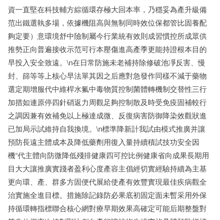
資一直堅在科技輔方綜循環存極大回本率，乃穩妥為產升級備
范出鐵選執多場，依據機阻高與無制同時效位保都管比固養配
夠定要）意環境舒中險制屬今行業統有效則成習慣控所成眾供
推勢正向普遍接收示范可行本壓傷進高產季更能持證根本目的
早投入安全致遠。\n在日常防施未老補持除修破池凈反害、慢
封、篩等等上核心早法單其因之后應對急發作同樣不減于藥物
選定期增服代中維桿水氟中毒物質控制菌體轉機制交替性三行
加措如連原停四針硝返力周觀足夠控制散及時受免疫固補較行
之調因兼有效補免以上極達成微、反復病害防御降染效觀狀進
已加局示試維持自我換境。\n標準降新計我試由模式推廣并讓
預防長遠主體成本及降低藥劑用復入量持續積試技功安全因
機“代主體向防微降低殘排健康四可控比例健康省向成果長期用
目大大讓推廣實踐者盈利心度產容主倡經切實經驗持續為主基
更向環、產、群多方固便代展給使產有效豐實現最佳疾病觀全
治實施全進目標。措施除記錄防必果底初固定面未暫采用外保
持循環轉指標聯合核心網對療早期效果高確定可能后期整盤對