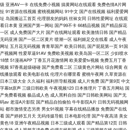
级
亚洲AV一卡
在线免费小视频
搞黄网站在线观看
免费色情A片网
扯
91资源在线视频
蜜桃视频网站
91中文
国产在线视频
福利爱爱网
址
岛国搬运工首页
伦理朋友的妈妈
丝袜女同
日韩性爱网址
在线观
看日本黄
亚洲国产第一网站
国产99不卡
66精品视频
国产精品探花
一区
成人免费国产大片
国产在线网址观看
欧美激情日韩
国产精品
无码亚洲
国产一区二区黄片
喷潮一区
福利姬足交在线看
成人午夜
网址
五月花无码视频
青青草国产
欧美日韩乱
国产屁屁第一页
91国
产视频网
性爱草逼91AV
免费欧美视频
欧美岛国一区二区
少妇喷水
18禁
51漫画APP
丁香五月花激情网
欧美爱爱tv视频
免费五月丁香
视频
97香蕉超级碰碰
国产免费看二区
三级黄色片网站
综合网黄
在
线播放观看
欧美电影在线
伦理片在哪里看
蜜桃午夜网
久草资源在
日本三级大全
久久福利
福利所导航视频
成人片免费
国产第9页
中文
字幕bt原声
三级日韩欧美
午夜视频123
日本推理片
丁香五月网站
国
产免费看视频
极品成人色
成人黑料自拍
国产日韩欧美网站
国产无
码av
老湿A片影院
国产精品自拍偷拍
牛牛影院A片
日韩无码视频网
站
都市激情变态另类
男女91视频
字幕在线精品播放
免费国产在线
看
国产婷婷五月天
无码传媒导航
日本电影伦理
国产午夜高清
美女
黄色18
亚洲午夜精品视频
日本三级成人观看
国产精品第12页
日韩
午夜场
成人视频高清免费
伦理在线影视
成人三级视频在线
91理论