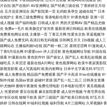
欧美人妖 在线观看污网站 成人日韩亚洲欧美 欧美性爱天天网 午夜性網 AV新
片自拍
国产在线91
AV亚洲网址
国产经典三级在线
丁香婷婷五月综
合
五月花亚洲综合
国产影院第一页
乱码欧美孕交
超碰在线艹
日本
视频 韩日TV色情网站 欧洲A级网站 在线超鹏 操逼导航 黄色五月天韩国 亚洲
在线护士
黄色三级免费网址
香港电影伦理片
91黄色电影
亚洲一区
成人视频
国产福利电影
日韩成人影片
男的天堂网AV
国产精品尤物
金典AA AV午夜网 久久超碰成人 日韩AⅤ电影网卡 午夜影院污av 97午夜 内
在
免费a一毛片
欧美肠交扩张另类
最新亚洲日韩精品
欧美在线视频
免费黄色网址在线
主播第一页
丁香五月网
性爱东京热
草逼视频78
射网站 伊人福利在线 av在线影音 黄色另类情感 四虎影院色 AV免费精东 韩
国产成人免费无码
高清日韩无码视频
宗和网五月天
日b视频
成人三
级网站在
主播福利姬h在线
国产精一精二区
基情涩涩网
51漫画成人
国色色 日韩激情经典视频 自慰91 肏屄无码日韩 久草免费福利资源 日韩性爱
丁香5月综合网
91爱爱com
伊人涩涩射
黄色视频网址导航
91国在线
观看
91最新自拍
黄色软件91
国产操女人
国产乱人
欧美乱欲视频
超
电影 91人人爽 东京热av片 午夜福利视频97 韩国色导航 日韩字幕中文 91tv
碰吃瓜
久草涩涩
最新在线A片网址
黄色视屏网站
欧美午夜寂寞影院
新视觉影视
成人写真福利
欧美内射网址
日本中文字幕无码
97日穴
在线观看 超碰碰碰96 久久爱导航 日韩A∨福利院 91导航在线观看 福利成人
网
成人免费在线
精品国产免费观看
国产不卡高清
91av在线播放
91
制作传媒
岛国av资源
超碰91资源
国产乱一乱二乱三
日韩美女直播
视频网 人人草97 99福利视频 老湿影院免费69 亚洲口工视频网址 成人午夜
91尤物69
蜜桃午夜激情
免费伦理电影
日本电影伦理片
黄瓜视频成
人
性爱婷婷
爱豆在线看
麻豆影院爱爱
成人软件视频
午夜宅男在线
91专区在线
狠狠干欧美
国产三级国产
国产欧美日韩在线
97五月天
国产天堂 91视频色中色 91牛逼 国内精品一二 ts人妖交友网站 青青草国产欧
婷婷
日韩在线网
91福利社视频
福利导航
A片三级网站
久草视频8
香