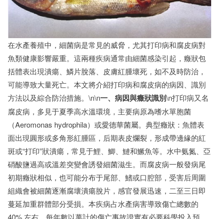
在水產養殖中，細菌病是常見的威脅，尤其打印病和腐皮病對
魚類健康影響嚴重。這兩種疾病通常由細菌感染引起，癥狀包
括體表出現潰瘍、鱗片脫落、皮膚紅腫壞死，如不及時防治，
可能導致大量死亡。本文將介紹打印病和腐皮病的病因、識別
方法以及綜合防治措施。\n\n
一、病因與癥狀識別
\n打印病又名
腐皮病，多見于夏季高水溫環境，主要病原為嗜水單胞菌
（Aeromonas hydrophila）或愛德華菌屬。典型癥狀：魚體表
面出現圓形或多角形紅腫區，后期表皮爛裂，形成帶邊緣的紅
斑或“打印”狀潰瘍，常見于鯉、鯽、鰱和鱖魚等。水中氨氮、亞
硝酸鹽過高或溫差突變會誘發細菌滋生。而腐皮病一般發病尾
初期癥狀相似，也可能分布于尾部、鰭或口腔部，受害后周圍
組織會被細菌逐漸腐壞潰瘍脫片，感官發展迅速，二至三日即
蔓延加重群體部分受損。本疾病占水產病害導致傷亡總數的
40% 左右，每年數以萬計的傷亡事故證實有必要科學投入預