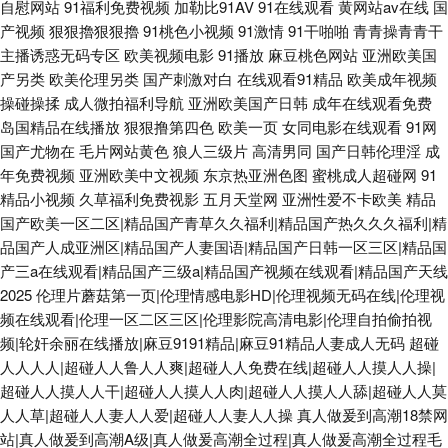
自慰网站
91福利免费视频
加勒比91AV
91在线观看
黄网站av在线
国
产视频
狠狠擼狠狠擼
91桃色小视频
91激情
91干啪啪
青青操青青干
主播诱惑无码专区
欧美视频电影
91播放
麻豆桃色网站
亚洲欧美国
产另类
欧美伦理另类
国产刺激对白
在线观看91精品
欧美成年视频
操碰操揉
成人微拍福利导航
亚洲欧美国产日韩
成年在线观看免费
岛国精品在线播放
狠狠撸第四色
欧美一页
女同电影在线观看
91网
国产尤物在
毛片网站黄色
狼人三级片
高清男同
国产日韩伦理淫
成
年免费视频
亚洲欧美中文视频
东京热亚洲色图
蜜桃成人超碰网
91
精品小视频
久草福利免费视影
五月天堂网
亚洲性爱不卡欧美
精品
国产欧美一区二区|精品国产青草久久福利|精品国产热久久久福利|精
品国产人成亚洲区|精品国产人妻国语|精品国产日韩一区三区|精品国
产三a在线观看|精品国产三级a|精品国产视频在线观看|精品国产天线
2025
伦理片蘑菇第一页|伦理情感电影HD|伦理视频无码在线|伦理视
频在线观看|伦理一区二区三区|伦理影院高清电影|伦理自拍偷拍视
频|轮奸余丽在线播放|麻豆9191精品|麻豆91精品人妻成人无码
超碰
人人人人|超碰人人鲁人人爽|超碰人人免费在线|超碰人人摸人人操|
超碰人人摸人人干|超碰人人摸人人肉|超碰人人摸人人舔|超碰人人莫
人人草|超碰人人妻人人爱|超碰人人妻人人操
真人做爰到高潮18禁网
站|真人做爰到高潮A级|真人做爰高潮全过程|真人做爰高潮全过程毛