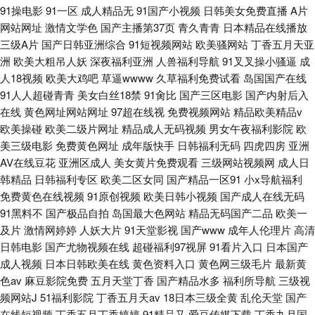
91操电影
91一区
成人精品无
91国产小视频
日韩美女免费直播
A片
网站网址
激情文学色
国产主播第37页
青久青青
日本精品在线播放
三级A片
国产日韩亚洲综合
91短视频网站
欧美骚网站
丁香五月天亚
洲
欧美大粗吊人妖
深夜福利亚洲
人兽福利导航
91叉叉操小骚逼
成
人18视频
欧美大鸡吧
草逼wwww
久草福利免费试看
岛国国产在线
91人人超碰青青
美女白丝18禁
91肏比
国产三区电影
国产内射后入
在线
黄色网址网站网址
97超在线视
免费视频网站
精品欧美精品v
欧美操碰
欧美二级片网址
精品成人无码视频
男女午夜福利影院
欧
美三级电影
免费黄色网址
成年版快手
日韩福利无码
四虎四房
亚洲
AV在线豆花
亚洲区成人
美女黄片免费观看
三级网站视频网
成人日
韩精品
日韩福利专区
欧美二区女同
国产精品一区91
小x导航福利
免费黄色在线视频
91原创视频
欧美日韩小视频
国产成人在线无码
91黑料不
国产极品自拍
岛国最大色网站
精品无码国产二品
欧美一
及片
激情网婷婷
人妖大片
91天堂影视
国产www
成年人伦理片
高清
日韩电影
国产尤物视频在线
超碰福利97视屏
91看片入口
日本国产
成人视频
日本日韩欧美在线
黄色资料入口
黄色网三级毛片
最新黄
色av
麻豆影院免费
五月天堂丁香
国产精品水多
福利所导航
三级视
频网站J
51福利影院
丁香五月天av
18日本三级全黄
乱伦天堂
国产
在线短视频
丁香五月丁香婷婷
91精品又
爱豆传媒下载
丁香九月国