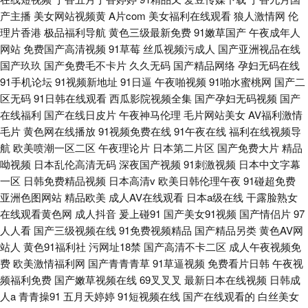
产主播
美女网站视频黄
A片com
美女福利在线观看
狼人激情网
伦
理片香港
极品福利导航
黄色三级最新免费
91嫩草国产
午夜成年人
网站
免费国产高清视频
91草莓
丝瓜视频污成人
国产亚洲视品在线
国产玖玖
国产免费毛不卡片
久久无码
国产精品网络
孕妇无码在线
91手机论坛
91视频新地址
91日逼
午夜啪视频
91啪水蜜桃网
国产二
区无码
91日韩在线观看
西瓜影院视频全集
国产孕妇无码视频
国产
在线福利
国产在线日皮片
午夜神马伦理
毛片网站美女
AV福利激情
毛片
黄色网在线播放
91视频免费在线
91午夜在线
福利在线视频导
航
欧美喷潮一区二区
午夜理论片
日本第二片区
国产免费大片
精品
呦视频
日本乱伦高清无码
深夜国产视频
91刺激视频
日本中文字幕
一区
日韩免费精品视频
日本高清v
欧美日韩伦理午夜
91碰超免费
亚洲色图网站
精品欧美
成人AV在线观看
日本a级在线
干露脸熟女
在线观看黄色网
成人抖音
爰上碰91
国产美女91视频
国产情侣片
97
人人看
国产三级视频在线
91免费视频精品
国产精品另类
黄色AV网
站人
黄色91福利社
污网址18禁
国产高清不卡二区
成人午夜视频免
费
欧美激情福利网
国产青青青草
91草逼视频
免费看片日韩
午夜视
频福利免费
国产嫩草视频在线
69叉叉叉
最新日本在线视频
日韩成
人a
青青操91
五月天婷婷
91短视频在线
国产在线观看的
白丝美女