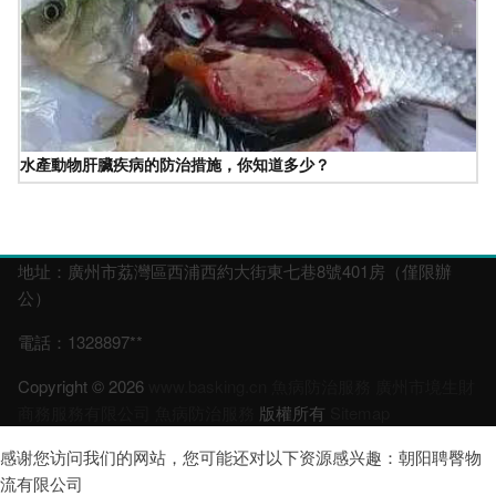
水產動物肝臟疾病的防治措施，你知道多少？
地址：廣州市荔灣區西浦西約大街東七巷8號401房（僅限辦
公）
電話：1328897**
Copyright © 2026
www.basking.cn
魚病防治服務
廣州市境生財
商務服務有限公司
魚病防治服務
版權所有
Sitemap
感谢您访问我们的网站，您可能还对以下资源感兴趣：朝阳聘臀物
流有限公司