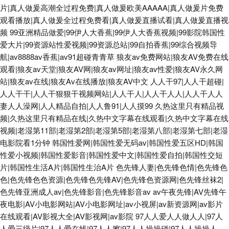
片|真人做爰高潮全过程免费|真人做爰欧美AAAAA|真人做爰片免费
观看播放|真人做爰全过程免费看|真人做爰直播试看|真人做爰直播视
频
99亚洲精品做爱|99伊人大香蕉|99伊人大香蕉视频|99影院韩国性
爱大片|99资源站性爱视频|99资源总站|99自拍香蕉|99综合视频导
航|av8888av香蕉|av91超碰青青草
狼友av免费网站|狼友AV免费在线
观看|狼友av天堂|狼友AV网|狼友av网址|狼友av性爱|狼友AV永久网
站|狼友av在线|狼友Av在线播放|狼友AV中文
人人干97|人人干超碰|
人人干干|人人干狠狠干视频网站|人人干人|人人干人人|人人干人人
妻人人澡网|人人精品自拍|人人鲁91|人人摸99
久热这里只有精品视
频|久热这里只有精品在线|久热中文字幕在线观看|久热中文字幕在线
视频|老湿第11部|老湿第2部|老湿第5部|老湿第八部|老湿第七部|老湿
电影院看1分钟
韩国性爱网|韩国性爱无码av|韩国性爱五区HD|韩国
性爱小视频|韩国性爱影音|韩国性爱中文|韩国性爱自拍|韩国性交短
片|韩国性生活A片|韩国性生治A片
色先锋人妻|色先锋色情|色先锋色
色|色先锋色色资源|色先锋色先锋AV|色先锋色资源网|色先锋丝袜2|
色先锋亚洲成人av|色先锋影音|色先锋影音av
av午夜先锋|AV先锋午
夜电影|AV小电影网站|AV小电影网址|av小视屏|av新资源网|av影片
在线观看|AV影视大全|AV影视网|av影院
97人人爱人人做人人|97人
人爱三级片|97人人爱在线|97人人擦|97人人操操碰|97人人操操人