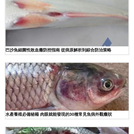
巴沙魚細菌性敗血癥防控指南 從病原解析到綜合防治策略
水產養殖必備秘籍 肉眼就能發現的30種常見魚病外觀癥狀