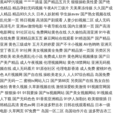
蕉APP污视频
艹艹艹插逼
国产精品五月天
狠狠操欧美性爱
国产绝
美 操少妇射精 人妻人人摸 岛国片网址 欧美福利中出 97偷拍门事件 黄色短
色精品
精品孕妇无码视频
午夜A片三级片
天美果冻传媒
久久国产成
人精品
精品93久久久
日本人妖射精
学生妹avav
国产熟女视频在线
片合集 日本特级片 91福利剧场 狠狠鲁无码网站 午夜剧场淫秽片 黄色超鹏
乱伦第一页
韩日视频
高清国产剧观看
人妻少妇视频二区
成人无码
高清毛片
亚洲av激情电影
午夜导航在线
国内主播第一页
国产高清
三级片av片 大香蕉超碰99 蜜桃久热久精品 国产操女人 麻豆传媒网站网址 午
电影网址
91社区论坛
免费网站黄色在线
久久偷拍高清亚洲
91午夜
在线免费
亚洲精品第五页
麻豆网站在线观看
91精选国产
国产精品
夜av资源 黄色无毒不卡视频 www高清无码 另类图片综合 午夜剧院爽爽 97
亚洲
黄色三级成年
五月天婷婷爱
国产不卡小视频
AV色哟哟
亚洲天
堂丁香五月
91社网
美女视频黄全免费
国产精品第一页国
另类区另
尤物视频 极品网黄 日韩毛毛片 91情侣在线视频 韩国超逼视频 日韩色图合集
类欧美
欧美色图乱伦小说
免费成人软件
黄色网址视频播放
国产日
产美产精品
成人午夜视频
伦理视频网站
黄色18禁网站
亚洲无码视
www91做爱 狼人影院 午夜理论
频在线
成人无码看片
91原创社区
伦理电影香港
成人免费
蜜桃91色
色
A片视频网
国产自在线
操欧美老女人
人人97综合精品
岛国免费
国产无码一二
蜜桃tv网站入口
国产第66页
另类国产在线
熟女自拍
偷拍
青青久视频
久草新视频在线
激情深爱欧美激情
91视频官网国
产
狠狠操-91
91我要操
国产ts视频网站
国产美女视频网站
91视频成
人下载
国产无码色色
91香蕉亚洲精品
91伊人加勒比
欧美狠狠插
日
韩精品高清
黄色av网
日本波多野吉衣
日韩在线观看精品
日本一级
电影
久草网页
97免费艹
岛国一区二区
岛国动作片在
波多野吉衣三